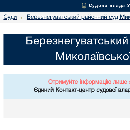
Судова влада 
Суди
Березнегуватський районний суд Мико
•
Березнегуватський
Миколаївської
Отримуйте інформацію лише 
Єдиний Контакт-центр судової влад