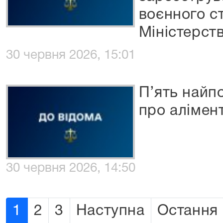
воєнного с
Міністерств
30 червня 2026, 15:01
П’ять найп
про алімен
30 червня 2026, 14:50
1
2
3
Наступна
Остання