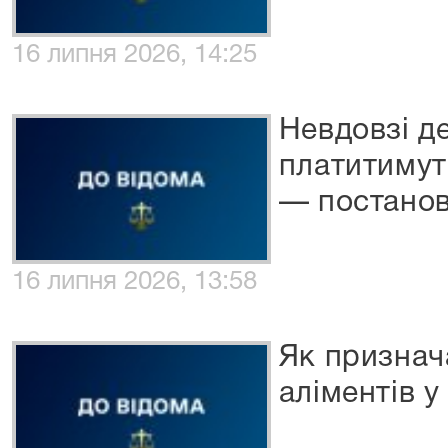
16 липня 2026, 14:25
Невдовзі д
платитимуть
— постано
16 липня 2026, 13:58
Як признач
аліментів у