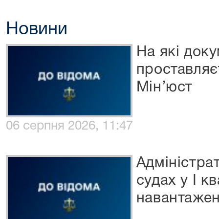
Новини
На які док
проставляє
Мін’юст
06 серпня 2026, 11:47
Адміністра
судах у І к
навантаже