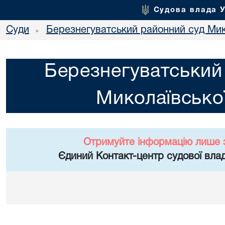
Судова влада 
Суди
Березнегуватський районний суд Мико
•
Березнегуватський
Миколаївської
Отримуйте інформацію лише 
Єдиний Контакт-центр судової влад