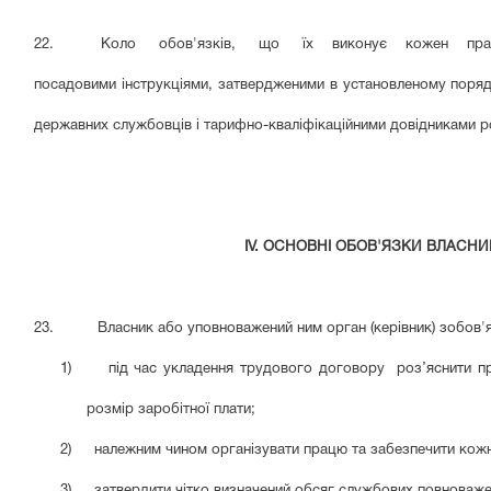
22. Коло обов'язків, що їх виконує кожен працівник за
посадовими інструкціями, затвердженими в установленому поряд
державних службовців і тарифно-кваліфікаційними довідниками роб
IV. ОСНОВНІ ОБОВ'ЯЗКИ ВЛАСН
23.
Власник або уповноважений ним орган (керівник) зобов'я
1)
під час укладення трудового договору роз’яснити пр
розмір заробітної плати;
2)
належним чином організувати працю та забезпечити кож
3)
затвердити чітко визначений обсяг службових повноваж