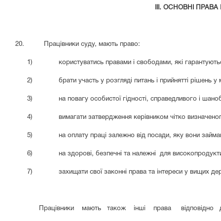
III. ОСНОВНІ ПРАВ
20. Працівники суду, мають право:
1)
користуватись правами і свободами, які гарантуют
2)
брати участь у розгляді питань і прийнятті рішень 
3)
на повагу особистої гідності, справедливого і шаноб
4)
вимагати затвердження керівником чітко визначен
5)
на оплату праці залежно від посади, яку вони займ
6)
на здорові, безпечні та належні для високопродукт
7)
захищати свої законні права та інтереси у вищих д
Працівники мають також інші права відповідно до