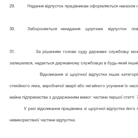
29. Надання відпусток працівникам оформляється наказом на
30. Забороняється ненадання щорічних відпусток повної 
31. За рішенням голови суду державні службовці можуть бу
залишилася, надається державному службовцю в будь-який інший 
Відкликання зі щорічної відпустки інших категорій прац
стихійного лиха, виробничої аварії або негайного усунення їх нас
майна підприємства з додержанням вимог частини першої статті 
У разі відкликання працівника зі щорічної відпустки йог
невикористаної частини відпустки.