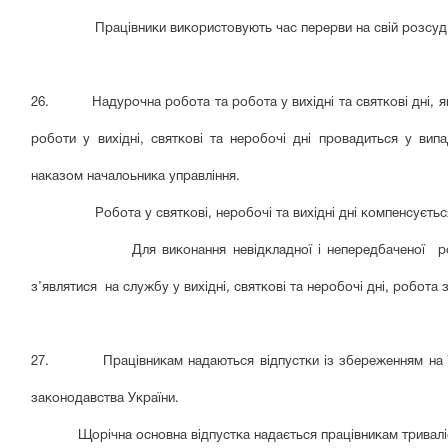
Працівники використовують час перерви на свій розсуд, на 
26. Надурочна робота та робота у вихідні та святкові дні, як 
роботи у вихідні, святкові та неробочі дні провадиться у ви
наказом началоьника управління.
Робота у святкові, неробочі та вихідні дні компенсується в
Для виконання невідкладної і непередбаченої роботи д
з’являтися на службу у вихідні, святкові та неробочі дні, робот
27. Працівникам надаються відпустки із збереженням на їх пе
законодавства України.
Щорічна основна відпустка надається працівникам тривалі