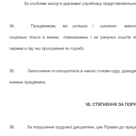
За особливі заслуги державні службовці представляються
34. Працівникам, які успішно і сумлінно виконують с
соціальні пільги в межах повноважень і за рахунок коштів пі
перевага під час просування по службі.
35. Заохочення оголошуються в наказі голови суду, доводятьс
книжки працівника.
VII. СТЯГНЕННЯ ЗА ПО
36. За порушення трудової дисципліни, цих Правил до працівн