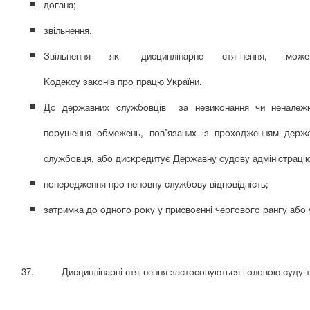
догана;
звільнення.
Звільнення як дисциплінарне стягнення, може бути зас
Кодексу законів про працю України.
До державних службовців за невиконання чи неналежне
порушення обмежень, пов’язаних із проходженням держа
службовця, або дискредитує Державну судову адміністрацію 
попередження про неповну службову відповідність;
затримка до одного року у присвоєнні чергового рангу або 
37. Дисциплінарні стягнення застосовуються головою суду та 