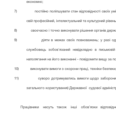
економно;
7)
постійно поліпшувати стан відповідності своїх у
свій професійний, інтелектуальний та культурний ріве
8)
своєчасно і точно виконувати рішення органів держа
9)
діяти в межах своїх повноважень; у разі о
службовець зобов'язаний невідкладно в письмовій
наполягання на його виконанні - повідомити вищу за 
10)
виконувати вимоги з охорони праці, техніки безпеки
11)
суворо дотримуватись вимоги щодо заборони
загального користування) Державної судової адміні
Працівники несуть також інші обов’язки відповідно 