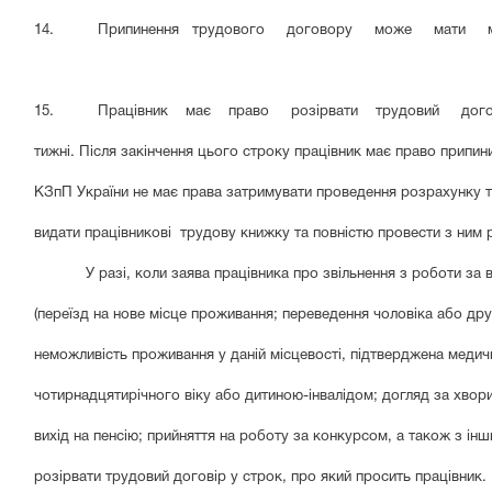
14. Припинення трудового договору може мати місце л
15. Працівник має право розірвати трудовий договір з
тижні. Після закінчення цього строку працівник має право припини
КЗпП України не має права затримувати проведення розрахунку та
видати працівникові трудову книжку та повністю провести з ним 
У разі, коли заява працівника про звільнення з роботи 
(переїзд на нове місце проживання; переведення чоловіка або дру
неможливість проживання у даній місцевості, підтверджена медич
чотирнадцятирічного віку або дитиною-інвалідом; догляд за хвори
вихід на пенсію; прийняття на роботу за конкурсом, а також з і
розірвати трудовий договір у строк, про який просить працівник.