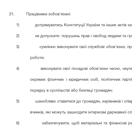
21. Працівники зобов'язані:
1)
дотримуватись Конституції України та інших актів з
2)
не допускати порушень прав і свобод людини та г
3)
сумлінно виконувати свої службові обов'язки, про
роботи;
4)
виконувати свої посадові обов'язки чесно, неуп
окремих фізичних і юридичних осіб, політичних парті
порядку в суспільстві або безпеці громадян;
5)
шанобливо ставитися до громадян, керівників і співр
вчинків, які можуть зашкодити інтересам державної с
6)
забезпечувати, щоб матеріальні та фінансові р