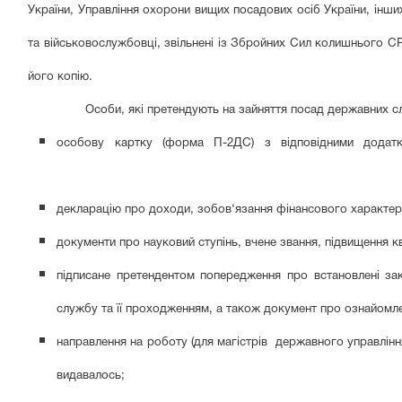
України, Управління охорони вищих посадових осіб України, інши
та військовослужбовці, звільнені із Збройних Сил колишнього 
його копію.
Особи, які претендують на зайняття посад державних службов
особову картку (форма П-2ДС) з відповідним
декларацію про доходи, зобов‘язання фінансового характеру 
документи про науковий ступінь, вчене звання, підвищення квал
підписане претендентом попередження про встановлені за
службу та її проходженням, а також документ про ознайомл
направлення на роботу (для магістрів державного управління
видавалось;