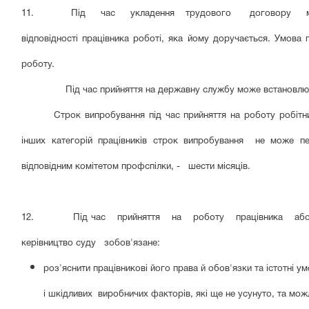
11. Під час укладення трудового договору може бут
відповідності працівника роботі, яка йому доручається. Умова
роботу.
Під час прийняття на державну службу може встановлюват
Строк випробування під час прийняття на роботу робітн
інших категорій працівників строк випробування не може пе
відповідним комітетом профспілки, - шести місяців.
12. Під час прийняття на роботу працівника або в р
керівництво суду
зобов
'
язан
е
:
роз'яснити працівникові його права й обов'язки та істотні у
і шкідливих виробничих факторів,
які ще не усунуто, та можл