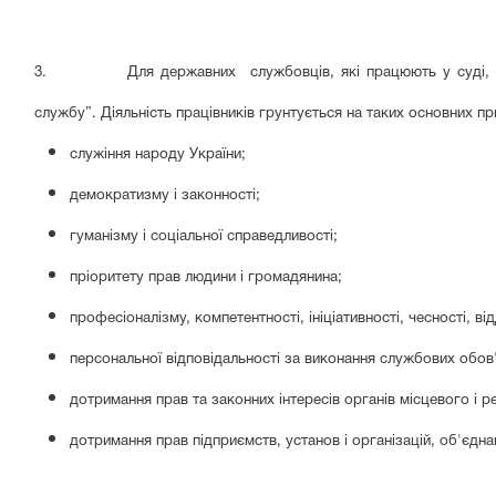
3. Для державних службовців, які працюють у суді, прав
службу”. Діяльність працівників грунту
ється на таких
основних
пр
служіння народу України;
демократизму і законності;
гуманізму і соціальної справедливості;
пріоритету прав людини і громадянина;
професіоналізму, компетентності, ініціативності, чесності, від
персональної відповідальності за виконання службових обов'я
дотримання прав та законних інтересів органів місцевого і 
дотримання прав підприємств, установ і організацій, об'єдн