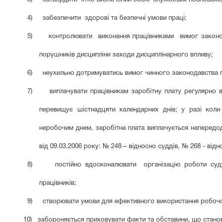
4)
забезпечити здорові та безпечні умови праці;
5)
контролювати виконання працівниками вимог законод
порушників дисципліни заходи дисциплінарного впливу;
6)
неухильно дотримуватись вимог чинного законодавства п
7)
виплачувати працівникам заробітну плату регулярно 
перевищує шістнадцяти календарних днів; у разі коли 
неробочим днем, заробітна плата виплачується напередод
від 09.03.2006 року: № 248 – відносно суддів, № 268 - відн
8)
постійно вдосконалювати організацію роботи суду
працівників;
9)
створювати умови для ефективного використання робочого 
10) забороняється приховувати факти та обставини, що стано