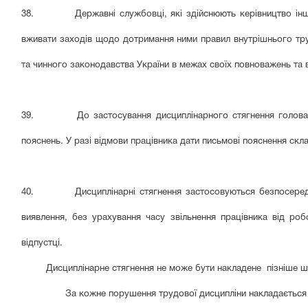
38. Державні службовці, які здійснюють керівництво іншим
вживати заходів щодо дотримання ними правил внутрішнього тр
та чинного законодавства України в межах своїх повноважень та 
39. До застосування дисциплінарного стягнення голова су
пояснень. У разі відмови працівника дати письмові пояснення скла
40. Дисциплінарні стягнення застосовуються безпосередньо 
виявлення, без урахування часу звільнення працівника від ро
відпустці.
Дисциплінарне стягнення не може бути накладене пізніше шест
За кожне порушення трудової дисципліни накладається лиш