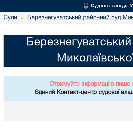
Судова влада 
Суди
Березнегуватський районний суд Мико
•
Березнегуватський
Миколаївської
Отримуйте інформацію лише 
Єдиний Контакт-центр судової влад