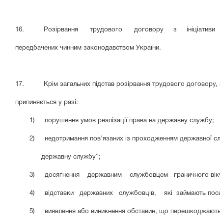
16. Розірвання трудового договору з ініціативи власн
передбачених чинним законодавством України.
17. Крім загальних підстав розірвання трудового договору, 
припиняється у разі:
1)
порушення умов реалізації права на державну службу;
2)
недотримання пов'язаних із проходженням державної сл
державну службу”;
3)
досягнення державним службовцем граничного віку п
4)
відставки державних службовців, які займають посади
5)
виявлення або виникнення обставин, що перешкоджають