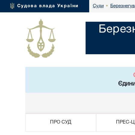
Березнегув
Судова влада України
Суди
•
Берез
Єдини
ПРО СУД
ПРЕС-Ц