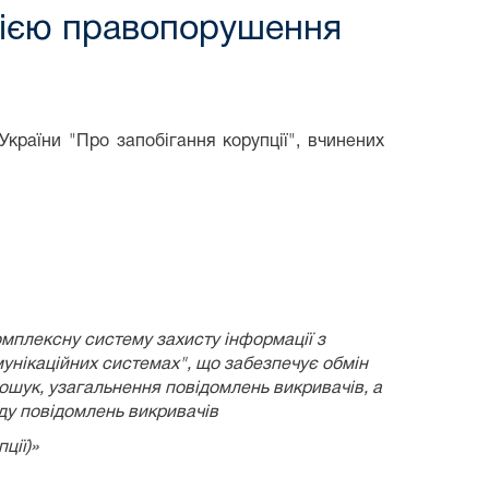
цією правопорушення
країни "Про запобігання корупції", вчинених
омплексну систему захисту інформації з
унікаційних системах", що забезпечує обмін
пошук, узагальнення повідомлень викривачів, а
яду повідомлень викривачів
ції)»