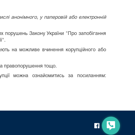
слі анонімного, у паперовій або електронній
их порушень Закону України "Про запобігання
ї".
ють на можливе вчинення корупційного або
ила правопорушення тощо.
рупції можна ознайомитись за посиланням: