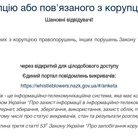
цію або пов'язаного з коруп
Шановні відвідувачі!
их з корупцією правопорушень, інших порушень Закону У
через відкритий для цілодобового доступу
Єдиний портал повідомлень викривачів:
https://whistleblowers.nazk.gov.ua/#/anketa
 - це інформаційно-телекомунікаційна система, яка має к
ом України
"Про захист інформації в інформаційно-телеком
рнет, збирання, зберігання, використання, захист, облік, 
 тому числі про статус викривачів, стан та результати розгл
1
тина третя статті 53
Закону України "Про запобігання коруп