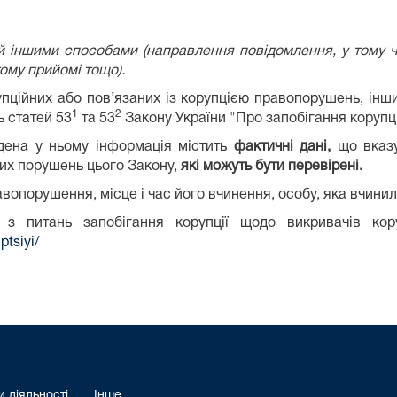
 іншими способами (направлення повідомлення, у тому чи
ому прийомі тощо).
пційних або пов’язаних із корупцією правопорушень, інш
1
2
ь статей 53
та 53
Закону України "Про запобігання корупці
дена у ньому інформація містить
фактичні дані,
що вказу
их порушень цього Закону,
які можуть бути перевірені.
равопорушення, місце і час його вчинення, особу, яка вчин
 з питань запобігання корупції щодо викривачів ко
ptsiyi/
 діяльності
Інше