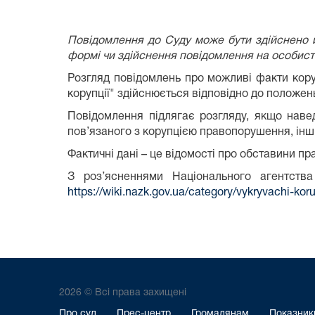
Повідомлення до Суду може бути здійснено й
формі чи здійснення повідомлення на особист
Розгляд повідомлень про можливі факти кору
корупції" здійснюється відповідно до положен
Повідомлення підлягає розгляду, якщо наве
пов’язаного з корупцією правопорушення, інш
Фактичні дані – це відомості про обставини п
З роз’ясненнями Національного агентства
https://wiki.nazk.gov.ua/category/vykryvachi-koru
2026 © Всі права захищені
Про суд
Прес-центр
Громадянам
Показники