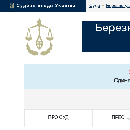
Березнегув
Судова влада України
Суди
•
Берез
Єдини
ПРО СУД
ПРЕС-Ц