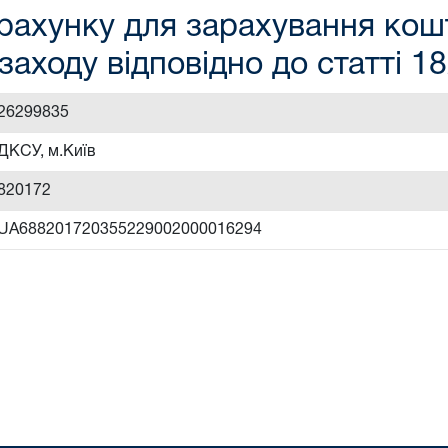
рахунку для зарахування кошт
заходу відповідно до статті 1
26299835
ДКСУ, м.Київ
820172
UA688201720355229002000016294