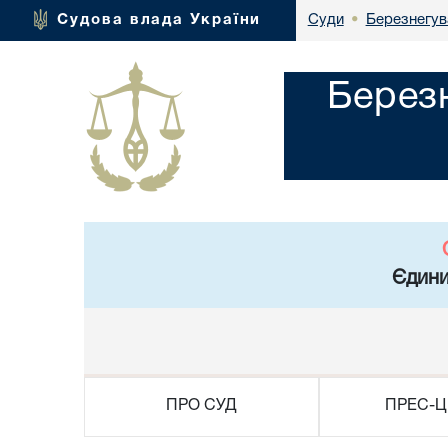
Березнегув
Судова влада України
Суди
•
Берез
Єдини
ПРО СУД
ПРЕС-Ц